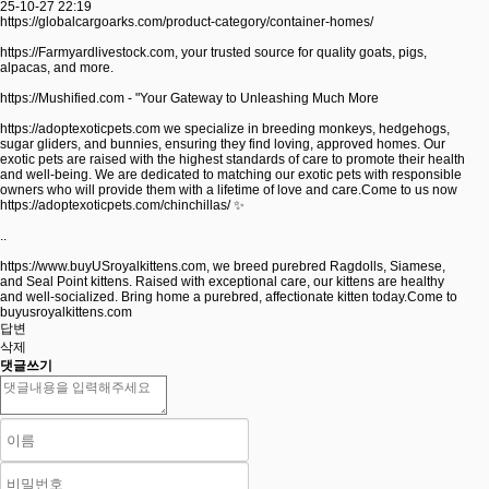
25-10-27 22:19
https://globalcargoarks.com/product-category/container-homes/
https://Farmyardlivestock.com,
your trusted source for quality goats, pigs,
alpacas, and more.
https://Mushified.com
- "Your Gateway to Unleashing Much More
https://adoptexoticpets.com
we specialize in breeding monkeys, hedgehogs,
sugar gliders, and bunnies, ensuring they find loving, approved homes. Our
exotic pets are raised with the highest standards of care to promote their health
and well-being. We are dedicated to matching our exotic pets with responsible
owners who will provide them with a lifetime of love and care.Come to us now
https://adoptexoticpets.com/chinchillas/
✨
..
https://www.buyUSroyalkittens.com,
we breed purebred Ragdolls, Siamese,
and Seal Point kittens. Raised with exceptional care, our kittens are healthy
and well-socialized. Bring home a purebred, affectionate kitten today.Come to
buyusroyalkittens.com
답변
삭제
댓글쓰기