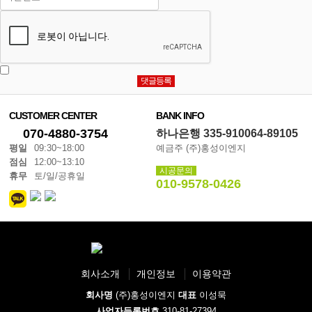
CUSTOMER CENTER
BANK INFO
070-4880-3754
하나은행 335-910064-89105
평일
09:30~18:00
예금주 (주)홍성이엔지
점심
12:00~13:10
시공문의
휴무
토/일/공휴일
010-9578-0426
회사소개
개인정보
이용약관
회사명
(주)홍성이엔지
대표
이성묵
사업자등록번호
310-81-27394