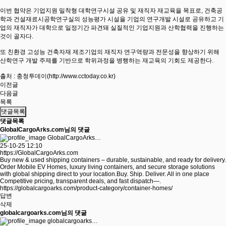
이번 협약은 기업지원 밀착형 대학연구시설 공유 및 재직자 재교육을 목표로, 건축공
학과 건설재료시공학연구실의 성능평가 시설을 기업의 연구개발 시설로 공유하고 기
업의 재직자가 대학으로 일정기간 파견돼 실질적인 기업지원과 산학협력을 진행하는
것이 골자다.
또 친환경 고성능 건축자재 제조기업의 재직자 연구역량과 전문성을 향상하기 위해
산학연구 개발 주제를 기반으로 학위과정을 병행하는 재교육의 기회도 제공한다.
출처 : 충청투데이(
http://www.cctoday.co.kr)
이전글
다음글
목록
댓글목록
댓글목록
GlobalCargoArks.com님의 댓글
GlobalCargoArks…
25-10-25 12:10
https://GlobalCargoArks.com
Buy new & used shipping containers – durable, sustainable, and ready for delivery.
Order Mobile EV Homes, luxury living containers, and secure storage solutions
with global shipping direct to your location.Buy. Ship. Deliver. All in one place
Competitive pricing, transparent deals, and fast dispatch—.
https://globalcargoarks.com/product-category/container-homes/
답변
삭제
globalcargoarks.com님의 댓글
globalcargoarks…