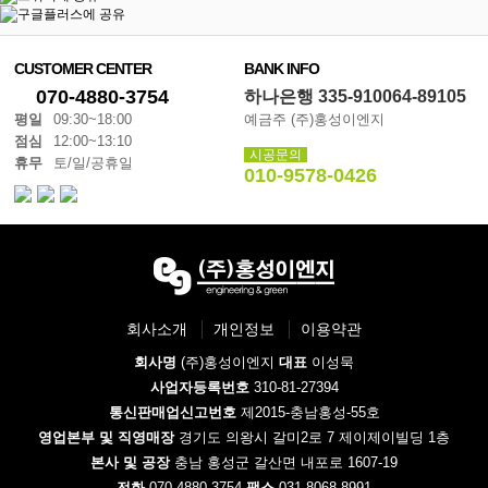
CUSTOMER CENTER
BANK INFO
070-4880-3754
하나은행 335-910064-89105
평일
09:30~18:00
예금주 (주)홍성이엔지
점심
12:00~13:10
시공문의
휴무
토/일/공휴일
010-9578-0426
회사소개
개인정보
이용약관
회사명
(주)홍성이엔지
대표
이성묵
사업자등록번호
310-81-27394
통신판매업신고번호
제2015-충남홍성-55호
영업본부 및 직영매장
경기도 의왕시 갈미2로 7 제이제이빌딩 1층
본사 및 공장
충남 홍성군 갈산면 내포로 1607-19
전화
070-4880-3754
팩스
031-8068-8991