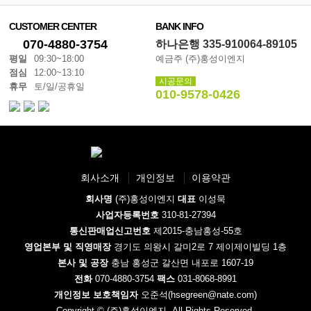
CUSTOMER CENTER
BANK INFO
070-4880-3754
하나은행 335-910064-89105
평일
09:30~18:00
예금주 (주)홍성이엔지
점심
12:00~13:10
시공문의
휴무
토/일/공휴일
010-9578-0426
회사소개
개인정보
이용약관
회사명
(주)홍성이엔지
대표
이성묵
사업자등록번호
310-81-27394
통신판매업신고번호
제2015-충남홍성-55호
영업본부 및 직영매장
경기도 의왕시 갈미2로 7 제이제이빌딩 1층
본사 및 공장
충남 홍성군 갈산면 내포로 1607-19
전화
070-4880-3754
팩스
031-8068-8991
개인정보 보호책임자
오준석(hsegreen@nate.com)
Copyright © (주)홍성이엔지. All Rights Reserved.