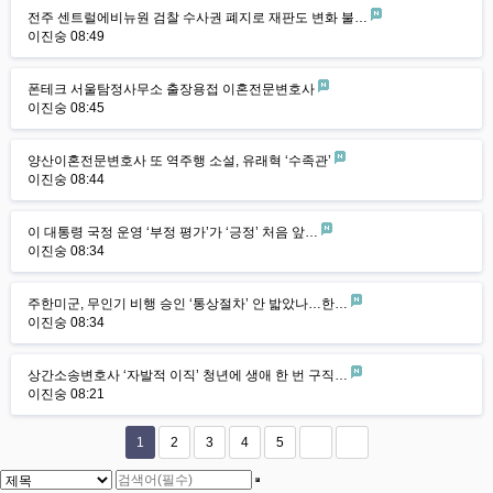
전주 센트럴에비뉴원 검찰 수사권 폐지로 재판도 변화 불…
이진숭
08:49
폰테크 서울탐정사무소 출장용접 이혼전문변호사
이진숭
08:45
양산이혼전문변호사 또 역주행 소설, 유래혁 ‘수족관’
이진숭
08:44
이 대통령 국정 운영 ‘부정 평가’가 ‘긍정’ 처음 앞…
이진숭
08:34
주한미군, 무인기 비행 승인 ‘통상절차’ 안 밟았나…한…
이진숭
08:34
상간소송변호사 ‘자발적 이직’ 청년에 생애 한 번 구직…
이진숭
08:21
1
2
3
4
5