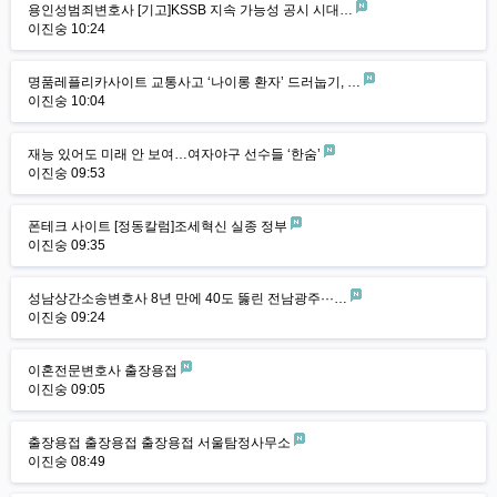
용인성범죄변호사 [기고]KSSB 지속 가능성 공시 시대…
이진숭
10:24
명품레플리카사이트 교통사고 ‘나이롱 환자’ 드러눕기, …
이진숭
10:04
재능 있어도 미래 안 보여…여자야구 선수들 ‘한숨’
이진숭
09:53
폰테크 사이트 [정동칼럼]조세혁신 실종 정부
이진숭
09:35
성남상간소송변호사 8년 만에 40도 뚫린 전남광주···…
이진숭
09:24
이혼전문변호사 출장용접
이진숭
09:05
출장용접 출장용접 출장용접 서울탐정사무소
이진숭
08:49