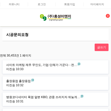
커뮤니티
로그인
회원가입
마이페이지
0
시공문의요청
글쓰기
전체 30,453건
1 페이지
사이트 마케팅 제주 무인도, 기업·단체가 가꾼다···전…
이진숭
10:33
출장용접 출장용접
이진숭
10:32
병원코디네이터 폭염 얕본 KBO, 관중 쓰러지자 뒤늦게…
이진숭
10:31