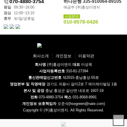
070-4880-3754
하나은행 335-910064-89105
평일
09:30~18:00
예금주 (주)홍성이엔지
점심
12:00~13:10
시공문의
휴무
토/일/공휴일
010-9578-0426
회사소개
개인정보
이용약관
회사명
(주)홍성이엔지
대표
이성묵
사업자등록번호
310-81-27394
통신판매업신고번호
제2015-충남홍성-55호
영업본부 및 직영매장
경기도 의왕시 갈미2로 7 제이제이빌딩 1층
본사 및 공장
충남 홍성군 갈산면 내포로 1607-19
전화
070-4880-3754
팩스
031-8068-8991
개인정보 보호책임자
오준석(hsegreen@nate.com)
Copyright © (주)홍성이엔지. All Rights Reserved.