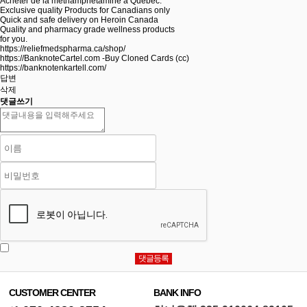
Acheter de la méthamphétamine à Québec.
Exclusive quality Products for Canadians only
Quick and safe delivery on Heroin Canada
Quality and pharmacy grade wellness products
for you.
https://reliefmedspharma.ca/shop/
https://BanknoteCartel.com
-Buy Cloned Cards (cc)
https://banknotenkartell.com/
답변
삭제
댓글쓰기
CUSTOMER CENTER
BANK INFO