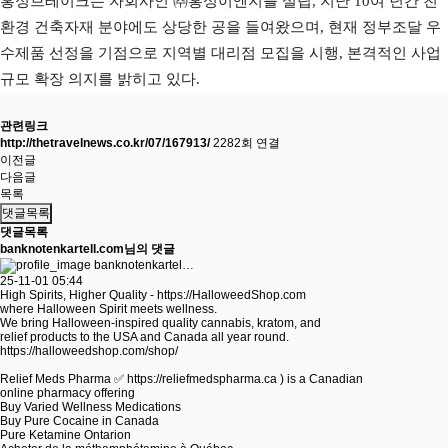
홍성브레이크는 자회사인 ㈜홍성이엔지를 설립, 지난 10여 년간 친
환경 건축자재 분야에도 상당한 공을 들여왔으며, 현재 정부조달 우
수제품 선정을 기점으로 지역별 대리점 모집을 시행, 본격적인 사업
규모 확장 의지를 밝히고 있다.
관련링크
http://thetravelnews.co.kr/07/167913/
2282회 연결
이전글
다음글
목록
댓글목록
댓글목록
banknotenkartell.com님의 댓글
banknotenkartel…
25-11-01 05:44
High Spirits, Higher Quality -
https://HalloweedShop.com
where Halloween Spirit meets wellness.
We bring Halloween-inspired quality cannabis, kratom, and
relief products to the USA and Canada all year round.
https://halloweedshop.com/shop/
Relief Meds Pharma ✅
https://reliefmedspharma.ca
) is a Canadian
online pharmacy offering
Buy Varied Wellness Medications
Buy Pure Cocaine in Canada
Pure Ketamine Ontarion